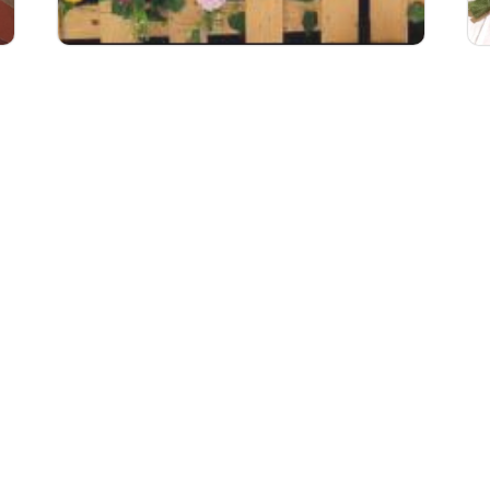
Kegiatan
A
Seru Banget! Siaga Miftahul Ulum...
Ka
.
Siapa bilang Pramuka itu membosankan? Buktinya, para Siaga
Kan
SDI...