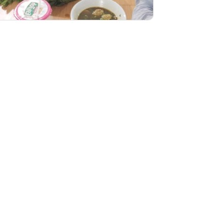
rtikel
ntin Miftahul Ulum: Kulinernya...
tin sehat SD Islam Terpadu Miftahul Ulum bukan cuma ...