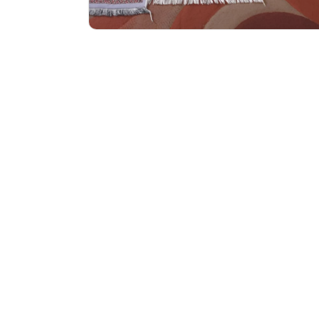
Artikel
Dzikir dan Doa: Pondasi Pendidik...
Pendidikan karakter merupakan pondasi penting bagi pese..