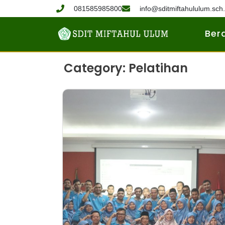
081585985800
info@sditmiftahululum.sch.
Ber
Category: Pelatihan