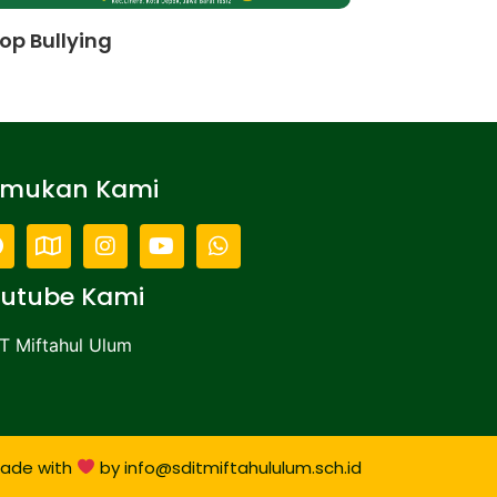
op Bullying
emukan Kami
utube Kami
T Miftahul Ulum
ade with
by info@sditmiftahululum.sch.id