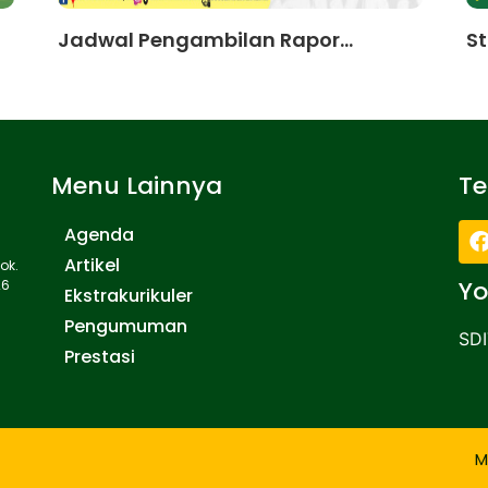
Jadwal Pengambilan Rapor...
St
Menu Lainnya
T
Agenda
Artikel
ok.
Yo
26
Ekstrakurikuler
Pengumuman
SDI
Prestasi
M