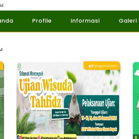
id
anda
Profile
Informasi
Galeri
UM
n
Pengumuman