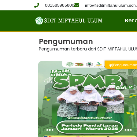
081585985800
info@sditmiftahululum.sch.
Ber
Pengumuman
Pengumuman terbaru dari SDIT MIFTAHUL UL
Pengumuma