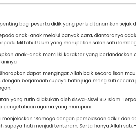
enting bagi peserta didik yang perlu ditanamkan sejak 
pada anak-anak melalui banyak cara, diantaranya adala
Terpadu Miftahul Ulum yang merupakan salah satu lembag
arapkan anak-anak memiliki karakter yang berlandaskan a
ininya.
iharapkan dapat mengingat Allah baik secara lisan mau
 dengan berjamaah supaya batin juga mengikuti secara 
gan.
an yang rutin dilakukan oleh siswa-siswi SD Islam Terpad
liki pengetahuan agama yang mumpuni.
a menjelaskan “Semoga dengan pembiasaan dzikir dan doa
lah supaya hati menjadi tenteram, Serta hanya Allah s