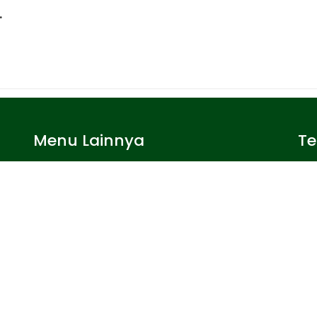
.
Menu Lainnya
T
Agenda
Artikel
ok.
Yo
26
Ekstrakurikuler
Pengumuman
SDI
Prestasi