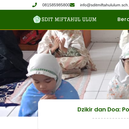
081585985800
info@sditmiftahululum.sch.
Ber
Dzikir dan Doa: P