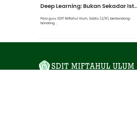
Deep Learning: Bukan Sekadar Ist..
Para guru SDIT Miftahul Ulum, Sabtu (2/8), berbondong-
bondong ...
Selamat Datang di SDIT Miftahul Ulum Cinere Dep
SPMB Gelombang 2 Masih dibuka hingga Maret 20