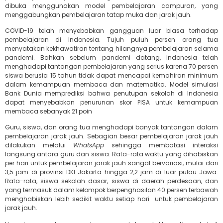
dibuka menggunakan model pembelajaran campuran, yang
menggabungkan pembelajaran tatap muka dan jarak jauh.
COVID-19 telah menyebabkan gangguan luar biasa terhadap
pembelajaran di Indonesia. Tujuh puluh persen orang tua
menyatakan kekhawatiran tentang hilangnya pembelajaran selama
pandemi. Bahkan sebelum pandemi datang, Indonesia telah
menghadapi tantangan pembelajaran yang serius karena 70 persen
siswa berusia 15 tahun tidak dapat mencapai kemahiran minimum
dalam kemampuan membaca dan matematika. Model simulasi
Bank Dunia memprediksi bahwa penutupan sekolah di Indonesia
dapat menyebabkan penurunan skor PISA untuk kemampuan
membaca sebanyak 21 poin
Guru, siswa, dan orang tua menghadapi banyak tantangan dalam
pembelajaran jarak jauh. Sebagian besar pembelajaran jarak jauh
dilakukan melalui
WhatsApp
sehingga membatasi interaksi
langsung antara guru dan siswa. Rata-rata waktu yang dihabiskan
per hari untuk pembelajaran jarak jauh sangat bervariasi, mulai dari
3,5 jam di provinsi DKI Jakarta hingga 2,2 jam di luar pulau Jawa.
Rata-rata, siswa sekolah dasar, siswa di daerah perdesaan, dan
yang termasuk dalam kelompok berpenghasilan 40 persen terbawah
menghabiskan lebih sedikit waktu setiap hari untuk pembelajaran
jarak jauh.