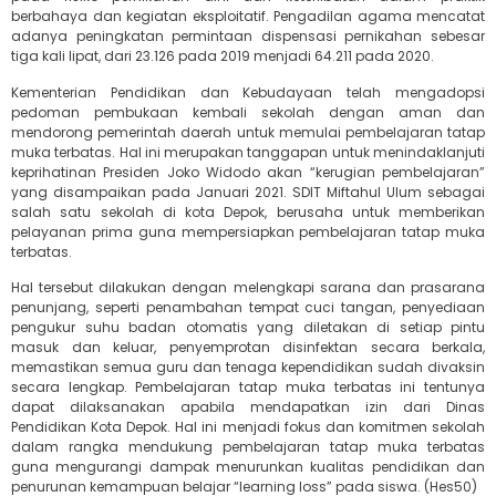
berbahaya dan kegiatan eksploitatif. Pengadilan agama mencatat
adanya peningkatan permintaan dispensasi pernikahan sebesar
tiga kali lipat, dari 23.126 pada 2019 menjadi 64.211 pada 2020.
Kementerian Pendidikan dan Kebudayaan telah mengadopsi
pedoman pembukaan kembali sekolah dengan aman dan
mendorong pemerintah daerah untuk memulai pembelajaran tatap
muka terbatas. Hal ini merupakan tanggapan untuk menindaklanjuti
keprihatinan Presiden Joko Widodo akan “kerugian pembelajaran”
yang disampaikan pada Januari 2021. SDIT Miftahul Ulum sebagai
salah satu sekolah di kota Depok, berusaha untuk memberikan
pelayanan prima guna mempersiapkan pembelajaran tatap muka
terbatas.
Hal tersebut dilakukan dengan melengkapi sarana dan prasarana
penunjang, seperti penambahan tempat cuci tangan, penyediaan
pengukur suhu badan otomatis yang diletakan di setiap pintu
masuk dan keluar, penyemprotan disinfektan secara berkala,
memastikan semua guru dan tenaga kependidikan sudah divaksin
secara lengkap. Pembelajaran tatap muka terbatas ini tentunya
dapat dilaksanakan apabila mendapatkan izin dari Dinas
Pendidikan Kota Depok. Hal ini menjadi fokus dan komitmen sekolah
dalam rangka mendukung pembelajaran tatap muka terbatas
guna mengurangi dampak menurunkan kualitas pendidikan dan
penurunan kemampuan belajar “learning loss” pada siswa. (Hes50)