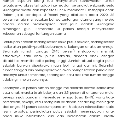
Hampir separuh orang tua menyatakan kekhawatiran terkait
terbatasnya akses terhadap internet dan perangkat elektronik, serta
kurangnya waktu dan kapasitas untuk membantu mengajar anak.
Dalam jajak pendapat U-Report yang dilakukan pada 2020, 38
persen remaja menyatakan bahwa tantangan utama yang mereka
hadapi dalam pembelajaran jarak jauh adalah kurangnya
bimbingan guru. Sementara 31 persen remaja menyebutkan
kebosanan sebagai tantangan utama.
Penutupan sekolah meningkatkan risiko putus sekolah, meningkatkan
resiko akan praktik-praktik berbahaya di kalangan anak dan remaja.
Sejumlah rumah tangga (3,45 persen) melaporkan memiliki
setidaknya satu anak putus sekolah, dimana anak dengan
disabilitas memiliki risiko paling tinggi. Jumlah aktual angka putus
sekolah bahkan diperkirakan jauh lebih tinggi dari ini. Sejumlah
rumah tangga lain mengisyaratkan akan menghentikan pendidikan
anaknya untuk sementara, sedangkan satu dari lima rumah tangga
tidak ingin melanjutkannya.
Sebanyak 7,15 persen rumah tangga melaporkan bahwa setidaknya
satu anak mereka telah bekerja dan 2,5 persen di antaranya mulai
bekerja sejak pandemi. Persentase remaja (usia 15–19) yang tidak
bersekolah, bekerja, atau mengikuti pelatihan cenderung meningkat,
dari angka 24 persen sebelum pandemi. Meskipun ketersediaan data
resmi terbatas, peningkatan putus sekolah menempatkan anak
pada risiko pernikahan dini dan keterlibatan dalam praktik