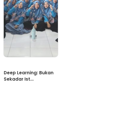
Artikel
Deep Learning: Bukan
Sekadar Ist...
Para guru SDIT Miftahul Ulum,
Sabtu (2/8), berbondong-bondong
...
Selamat Datang di SDIT Miftahul Ulum Cinere Depok. SPMB
Gelombang 2 Masih dibuka hingga Maret 2026