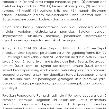
Pancasila. 6 (enam) profil Pelajar Pancasila, yaitu: (1) beriman dan
bertakwa kepada Tuhan YME, (2) berkebinekaan global, (3) bergotong
royong, (4) kreatif, (5) bernalar kritis, dan (6) mandiri. Relevansi
tersebu ditebalkan dalam melaksanakan Dasa Dharma dan Tri
Satya yang merupakan kode etik dan janji pramuka.
Salah satu bentuk penanamakan nilai-nilai Pancasila adalah
melalui kegiatan ekstrakurikuler pramuka. Sejalan dengan
implementasi kurikulum merdeka, pendidikan kepramukaan
dijadikan sebagai kegiatan ekstrakurikuler wajib.
Rabu, 17 Juli 2024 SD Islam Terpadu Miftahul Ulum Cinere Depok
melaksanakan kegiatan pelantikan calon Penggalang Ramu 110-19 /
110-20 bagi siswa kelas V dan VI. Pelantikan ini diikuti oleh 27 Siswa
kelas 5 dan 6, yang telah menyelesaiakn Buku Syarat Kecakapan
Umum (SKU) Pramuka. Syarat Kecakapan Umum (SKU) adalah
syarat kecakapan yang wajib dimiliki oleh setiap anggota pramuka
sebagai prasyarat untuk mendapatkan tanda kecakapan umum.
SKU disusun menurut pembagian golongan usia pramuka yaitu
golongan siaga, penggalang, golongan penegak, dan golongan
pandega.
Pelatikan Penggalang Ramu dihadiri oleh 1 Pembina Upacara, dan 5
Pembina Pramuka. Kegiatan ini dilakukan untuk memenuhi
kebutuhan organisasi kepramukaan di lingkungan sekolah.
Serangkaian kegiatan yang dilakukan dalam acara pelantikan ini