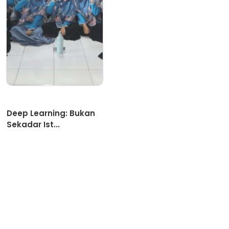
Artikel
Deep Learning: Bukan
Sekadar Ist...
Para guru SDIT Miftahul Ulum,
Sabtu (2/8), berbondong-bondong
...
Selamat Datang di SDIT Miftahul Ulum Cinere Depok. SPMB
Gelombang 2 Masih dibuka hingga Maret 2026