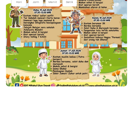
Hari
Jam
Menit
Detik
MPLS 2026/2027
SDIT MIFTAHUL ULUM
07.00-16.00