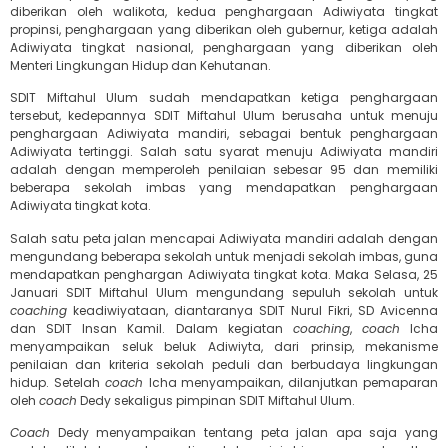
diberikan oleh walikota, kedua penghargaan Adiwiyata tingkat
propinsi, penghargaan yang diberikan oleh gubernur, ketiga adalah
Adiwiyata tingkat nasional, penghargaan yang diberikan oleh
Menteri Lingkungan Hidup dan Kehutanan.
SDIT Miftahul Ulum sudah mendapatkan ketiga penghargaan
tersebut, kedepannya SDIT Miftahul Ulum berusaha untuk menuju
penghargaan Adiwiyata mandiri, sebagai bentuk penghargaan
Adiwiyata tertinggi. Salah satu syarat menuju Adiwiyata mandiri
adalah dengan memperoleh penilaian sebesar 95 dan memiliki
beberapa sekolah imbas yang mendapatkan penghargaan
Adiwiyata tingkat kota.
Salah satu peta jalan mencapai Adiwiyata mandiri adalah dengan
mengundang beberapa sekolah untuk menjadi sekolah imbas, guna
mendapatkan penghargan Adiwiyata tingkat kota. Maka Selasa, 25
Januari SDIT Miftahul Ulum mengundang sepuluh sekolah untuk
coaching
keadiwiyataan, diantaranya SDIT Nurul Fikri, SD Avicenna
dan SDIT Insan Kamil. Dalam kegiatan
coaching
,
coach
Icha
menyampaikan seluk beluk Adiwiyta, dari prinsip, mekanisme
penilaian dan kriteria sekolah peduli dan berbudaya lingkungan
hidup. Setelah
coach
Icha menyampaikan, dilanjutkan pemaparan
oleh
coach
Dedy sekaligus pimpinan SDIT Miftahul Ulum.
Coach
Dedy menyampaikan tentang peta jalan apa saja yang