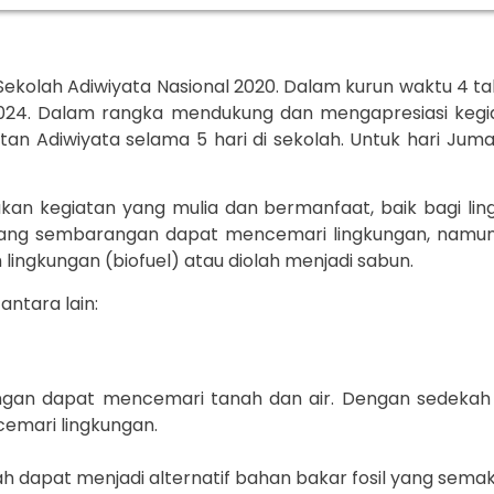
Sekolah Adiwiyata Nasional 2020. Dalam kurun waktu 4 t
 2024. Dalam rangka mendukung dan mengapresiasi kegi
gitan Adiwiyata selama 5 hari di sekolah. Untuk hari Ju
akan kegiatan yang mulia dan bermanfaat, baik bagi l
uang sembarangan dapat mencemari lingkungan, namun 
lingkungan (biofuel) atau diolah menjadi sabun.
ntara lain:
gan dapat mencemari tanah dan air. Dengan sedekah 
cemari lingkungan.
tah dapat menjadi alternatif bahan bakar fosil yang semak