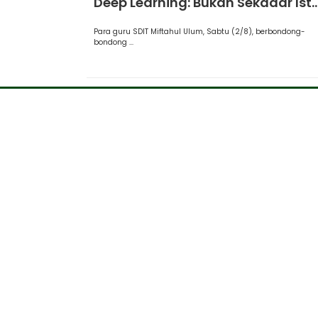
Deep Learning: Bukan Sekadar Ist..
Para guru SDIT Miftahul Ulum, Sabtu (2/8), berbondong-
bondong ...
Selamat Datang di SDIT Miftahul Ulum Cinere Dep
SPMB Gelombang 2 Masih dibuka hingga Maret 20
SDIT MIFTAHUL ULUM © All rights reserved.