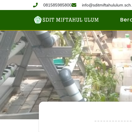
081585985800
info@sditmiftahululum.sch.
Ber