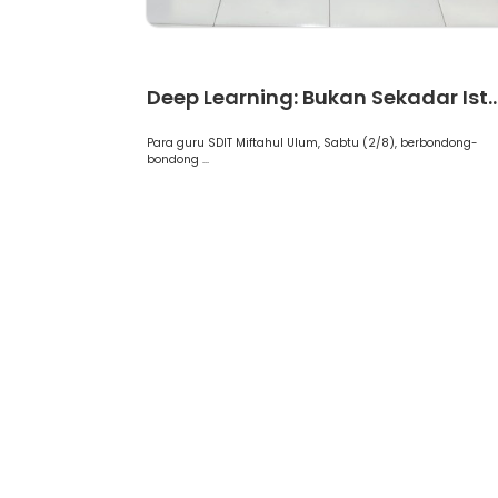
Artikel
Deep Learning: Bukan Sekadar Ist..
Para guru SDIT Miftahul Ulum, Sabtu (2/8), berbondong-
bondong ...
Selamat Datang di SDIT Miftahul Ulum Cinere Dep
SPMB Gelombang 2 Masih dibuka hingga Maret 20