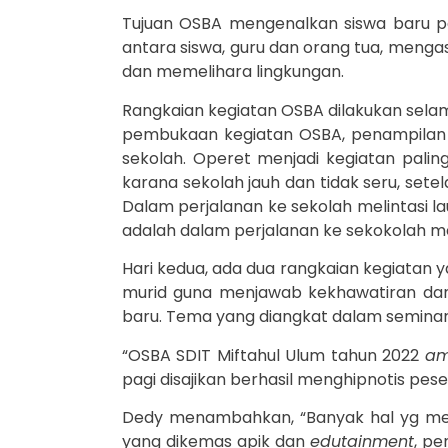
Tujuan OSBA mengenalkan siswa baru p
antara siswa, guru dan orang tua, men
dan memelihara lingkungan.
Rangkaian kegiatan OSBA dilakukan selama
pembukaan kegiatan OSBA, penampilan
sekolah. Operet menjadi kegiatan pali
karana sekolah jauh dan tidak seru, se
Dalam perjalanan ke sekolah melintasi 
adalah dalam perjalanan ke sekokolah me
Hari kedua, ada dua rangkaian kegiatan y
murid guna menjawab kekhawatiran dan 
baru. Tema yang diangkat dalam seminar
“OSBA SDIT Miftahul Ulum tahun 2022
am
pagi disajikan berhasil menghipnotis pese
Dedy menambahkan, “Banyak hal yg mem
yang dikemas apik dan
edutainment
, pe