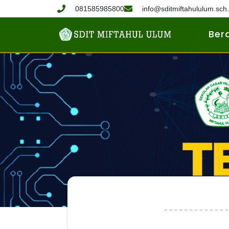
081585985800
info@sditmiftahululum.sch.
Ber