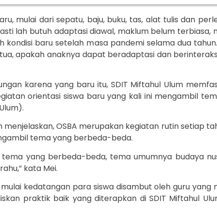
u, mulai dari sepatu, baju, buku, tas, alat tulis dan pe
sti lah butuh adaptasi diawal, maklum belum terbiasa, ma
alah kondisi baru setelah masa pandemi selama dua tahu
ua, apakah anaknya dapat beradaptasi dan berinteraks
gan karena yang baru itu, SDIT Miftahul Ulum memfasi
egiatan orientasi siswa baru yang kali ini mengambil
 Ulum).
ih menjelaskan, OSBA merupakan kegiatan rutin setiap tah
engambil tema yang berbeda-beda.
t tema yang berbeda-beda, tema umumnya budaya nusan
ahu,” kata Mei.
 mulai kedatangan para siswa disambut oleh guru yang 
an praktik baik yang diterapkan di SDIT Miftahul Ulum