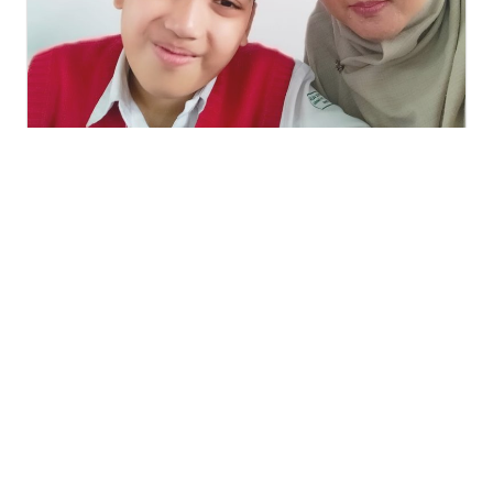
Artikel
Shadow Teacher: Solusi atau Tant...
Pendidikan inklusif, sebuah keniscayaan di era modern, terus d...