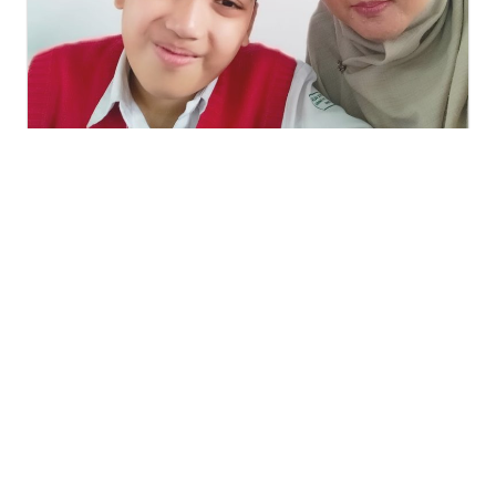
Artikel
Shadow Teacher: Solusi atau Tant...
Pendidikan inklusif, sebuah keniscayaan di era modern, terus d...