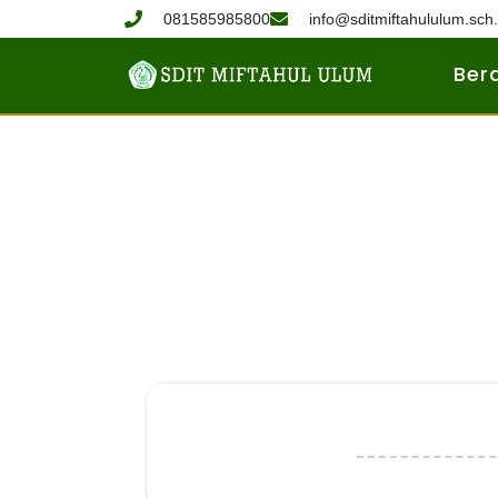
081585985800
info@sditmiftahululum.sch.
Ber