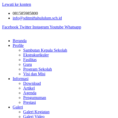
Lewati ke konten
081585985800
info@sditmiftahululum.sch.id
Facebook
Twitter
Instagram
Youtube
Whatsapp
Beranda
Profile
Sambutan Kepala Sekolah
Ekstrakurikuler
Fasilitas
Guru
Program Sekolah
Visi dan Misi
Informasi
Download
Artikel
Agenda
Pengumuman
Prestasi
Galeri
Galeri Kegiatan
Galeri Video