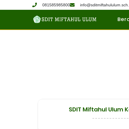
081585985800
info@sditmiftahululum.sch.
Ber
SDIT Miftahul Ulum