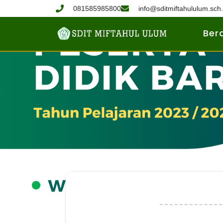
081585985800
info@sditmiftahululum.sch.
Ber