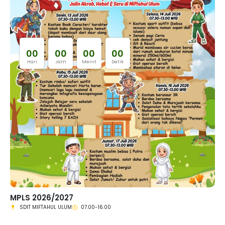
0
0
0
0
0
0
0
0
Hari
Jam
Menit
Detik
MPLS 2026/2027
SDIT MIFTAHUL ULUM
07.00-16.00