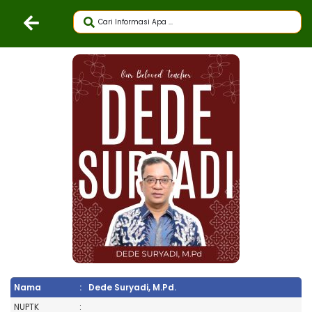
Nama
:
Dede Suryadi, M.Pd.
NUPTK
: