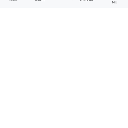
SPMB-MU
Home
Artikel
MU