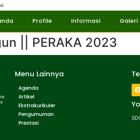
id
anda
Profile
Informasi
Galeri
gun || PERAKA 2023
Menu Lainnya
T
Agenda
Artikel
ok.
Yo
26
Ekstrakurikuler
Pengumuman
SDI
Prestasi