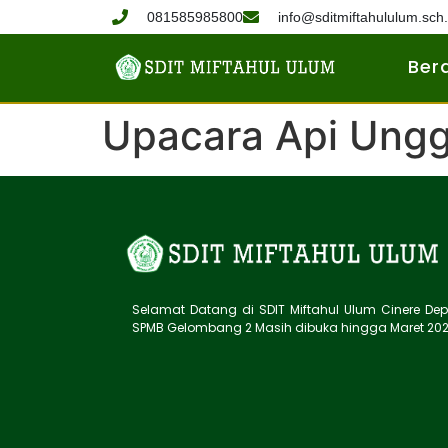
081585985800
info@sditmiftahululum.sch.
Ber
Upacara Api Ung
Selamat Datang di SDIT Miftahul Ulum Cinere Dep
SPMB Gelombang 2 Masih dibuka hingga Maret 20