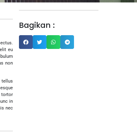
Bagikan :
lectus.
lit eu
tibulum
tus non
 tellus
ntesque
 tortor
nunc in
uis nec