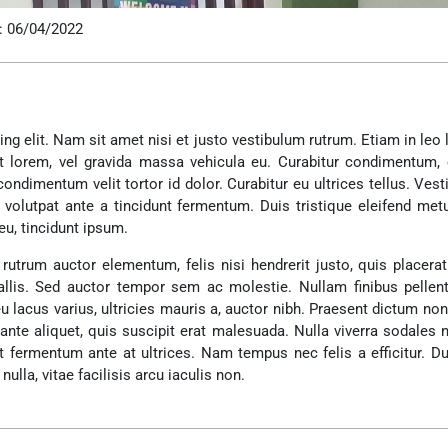
: 06/04/2022
g elit. Nam sit amet nisi et justo vestibulum rutrum. Etiam in leo 
t lorem, vel gravida massa vehicula eu. Curabitur condimentum, e
ondimentum velit tortor id dolor. Curabitur eu ultrices tellus. Ves
e volutpat ante a tincidunt fermentum. Duis tristique eleifend me
eu, tincidunt ipsum.
 rutrum auctor elementum, felis nisi hendrerit justo, quis placerat
vallis. Sed auctor tempor sem ac molestie. Nullam finibus pelle
eu lacus varius, ultricies mauris a, auctor nibh. Praesent dictum non
ante aliquet, quis suscipit erat malesuada. Nulla viverra sodales 
 fermentum ante at ultrices. Nam tempus nec felis a efficitur. D
la, vitae facilisis arcu iaculis non.