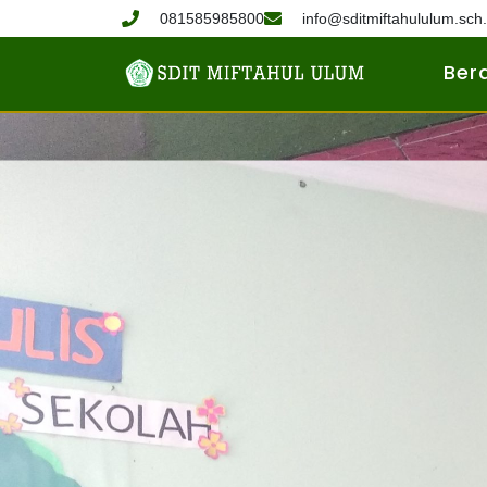
081585985800
info@sditmiftahululum.sch.
Ber